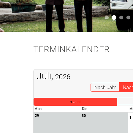
Aktuell 
Aktuell 046
Start
A
TERMINKALENDER
Juli,
2026
Nach Jahr
Nac
Juni
Mon
Die
Mi
29
30
1