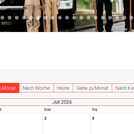
047
 011
ktuell 044
Aktuell 043
Aktuell 041
Aktuell 042
Aktuell 035
Aktuell 031
Aktuell 032
Aktuell 033
Aktuell 029
Aktuell 027
Aktuell 026
Start 013
Aktuell 024
Aktuell 019
Auto 010
Start 010
Start 002
Auto 00
Auto
h Monat
Nach Woche
Heute
Gehe zu Monat
Nach Ka
Juli 2026
t
Don
Fre
2
3