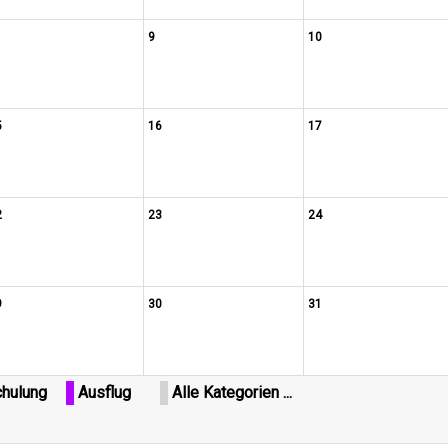
9
10
5
16
17
2
23
24
9
30
31
hulung
Ausflug
Alle Kategorien ...