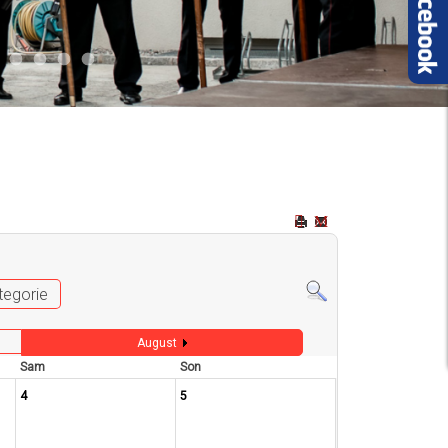
2
 009
Auto 006
Start 008
Start 005
Start 003
Start 006
tegorie
August
Sam
Son
4
5