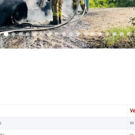
2025 03
2026 01
2025 02
2025 01
2024 04
2024 03
2024 02
2024 01
2023 03
2023 02
2023 01
2021 03
2021 01
2019 02
2019 01
Sliderfoto
2018 02
2018 
20
Ve
n
03.