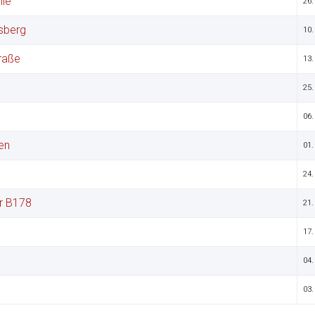
lle
26.
sberg
10.
raße
13.
25.
06.
en
01.
24.
r B178
21.
17.
04.
03.