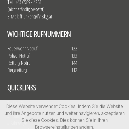
Tel.: +43 6589 - 4261
(nicht ständig besetzt)
E-Mail:
ff-unken@lfv-sbg.at
WICHTIGE RUFNUMMERN
Feuerwehr Notruf
122
Polizei Notruf
133
Rettung Notruf
144
Bergrettung
112
QUICKLINKS
» Einsätze
Diese Website verwendet Cookies. Indem Sie die Website
» Aktuelles
und ihre Angebote nutzen und weiter navigieren, akzeptieren
» Übungen
Sie diese Cookies. Dies können Sie in Ihren
» Fahrzeuge
Browsereinstellungen ändern.