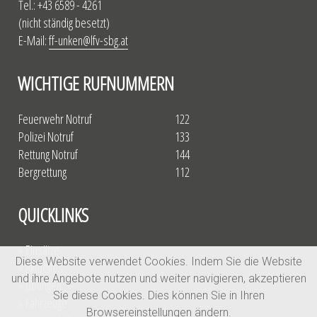
Tel.: +43 6589 - 4261
(nicht ständig besetzt)
E-Mail:
ff-unken@lfv-sbg.at
WICHTIGE RUFNUMMERN
Feuerwehr Notruf
122
Polizei Notruf
133
Rettung Notruf
144
Bergrettung
112
QUICKLINKS
» Einsätze
Diese Website verwendet Cookies. Indem Sie die Website
» Aktuelles
und ihre Angebote nutzen und weiter navigieren, akzeptieren
» Übungen
Sie diese Cookies. Dies können Sie in Ihren
» Fahrzeuge
Browsereinstellungen ändern.