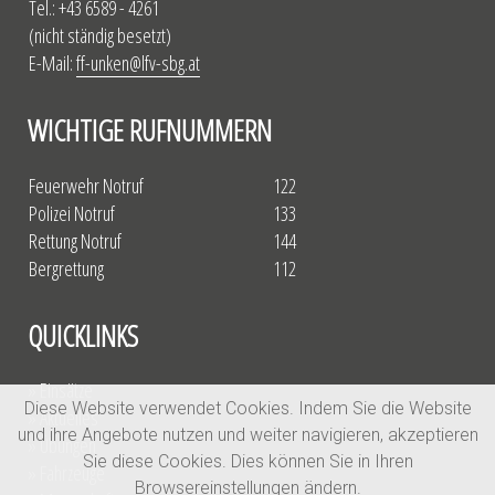
Tel.: +43 6589 - 4261
(nicht ständig besetzt)
E-Mail:
ff-unken@lfv-sbg.at
WICHTIGE RUFNUMMERN
Feuerwehr Notruf
122
Polizei Notruf
133
Rettung Notruf
144
Bergrettung
112
QUICKLINKS
» Einsätze
Diese Website verwendet Cookies. Indem Sie die Website
» Aktuelles
und ihre Angebote nutzen und weiter navigieren, akzeptieren
» Übungen
Sie diese Cookies. Dies können Sie in Ihren
» Fahrzeuge
Browsereinstellungen ändern.