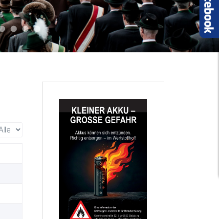
l 018
tuell 017
Aktuell 011
Aktuell 012
Aktuell 010
Auto 008
nzeige #