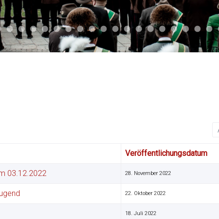
46
047
uell 045
Aktuell 044
Aktuell 041
Aktuell 042
Aktuell 040
Aktuell 039
Aktuell 038
Aktuell 035
Aktuell 031
Aktuell 032
Aktuell 033
Aktuell 029
Aktuell 027
Aktuell 026
Aktuell 024
Aktuell 023
Flohmarkt 001
Aktuell 020
Aktuel
Ak
A
Veröffentlichungsdatum
 am 03.12.2022
28. November 2022
jugend
22. Oktober 2022
18. Juli 2022