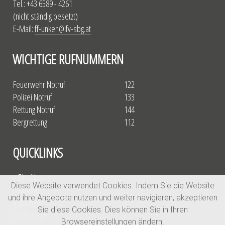
Tel.: +43 6589 - 4261
(nicht ständig besetzt)
E-Mail:
ff-unken@lfv-sbg.at
WICHTIGE RUFNUMMERN
Feuerwehr Notruf
122
Polizei Notruf
133
Rettung Notruf
144
Bergrettung
112
QUICKLINKS
» Einsätze
Diese Website verwendet Cookies. Indem Sie die Website
» Aktuelles
und ihre Angebote nutzen und weiter navigieren, akzeptieren
» Übungen
Sie diese Cookies. Dies können Sie in Ihren
» Fahrzeuge
Browsereinstellungen ändern.