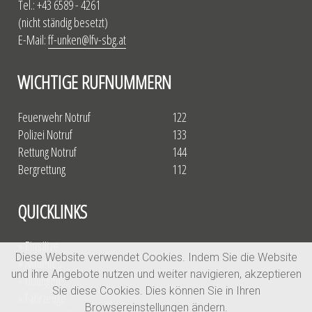
Tel.: +43 6589 - 4261
(nicht ständig besetzt)
E-Mail:
ff-unken@lfv-sbg.at
WICHTIGE RUFNUMMERN
Feuerwehr Notruf
122
Polizei Notruf
133
Rettung Notruf
144
Bergrettung
112
QUICKLINKS
» Einsätze
Diese Website verwendet Cookies. Indem Sie die Website
» Aktuelles
und ihre Angebote nutzen und weiter navigieren, akzeptieren
» Übungen
Sie diese Cookies. Dies können Sie in Ihren
» Fahrzeuge
Browsereinstellungen ändern.