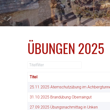
ÜBUNGEN 2025
Titelfilter
Titel
25.11.2025 Atemschutzübung im Achbergtunn
31.10.2025 Brandübung Oberraingut
27.09.2025 Übungsnachmittag in Unken