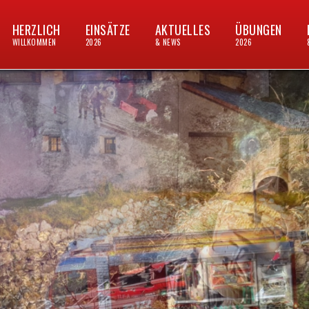
HERZLICH
EINSÄTZE
AKTUELLES
ÜBUNGEN
WILLKOMMEN
2026
& NEWS
2026