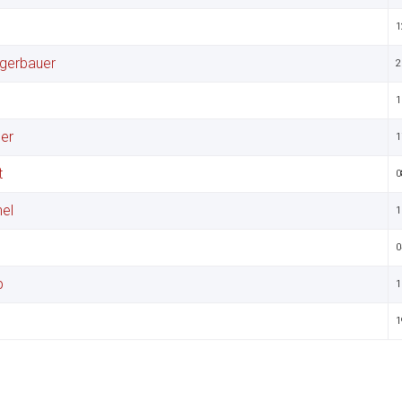
1
ggerbauer
2
1
er
1
t
0
el
1
0
b
1
1