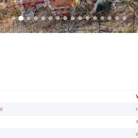
Aktuell 037
Aktuell 043
Aktuell 036
Aktuell 031
Aktuell 032
Aktuell 033
Start 012
Auto 013
Aktuell 019
Auto 010
Auto 009
Auto 006
Start 008
Start 003
Start 006
Start 
el
2
3
2