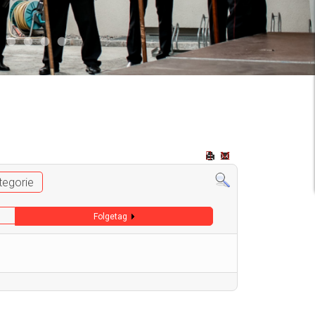
2
 009
Auto 006
Start 008
Start 005
Start 003
Start 006
tegorie
Folgetag