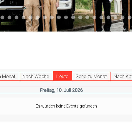
047
 011
ktuell 044
Aktuell 043
Aktuell 041
Aktuell 042
Aktuell 035
Aktuell 031
Aktuell 032
Aktuell 033
Aktuell 029
Aktuell 027
Aktuell 026
Start 013
Aktuell 024
Aktuell 019
Auto 010
Start 010
Start 002
Auto 00
Auto
h Monat
Nach Woche
Heute
Gehe zu Monat
Nach Ka
Freitag, 10. Juli 2026
Es wurden keine Events gefunden