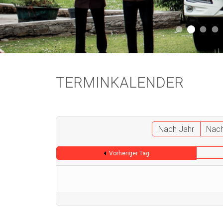
Aktuell 
Aktuell 046
Start
A
TERMINKALENDER
Nach Jahr
Nac
Vorheriger Tag