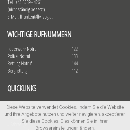
Tel.: +43 6589 - 4261
(nicht ständig besetzt)
E-Mail:
ff-unken@lfv-sbg.at
WICHTIGE RUFNUMMERN
Feuerwehr Notruf
122
Polizei Notruf
133
Rettung Notruf
144
Bergrettung
112
QUICKLINKS
» Einsätze
Diese Website verwendet Cookies. Indem Sie die Website
» Aktuelles
und ihre Angebote nutzen und weiter navigieren, akzeptieren
» Übungen
Sie diese Cookies. Dies können Sie in Ihren
» Fahrzeuge
Browsereinstellungen ändern.