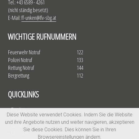
Tel.: +43 6589 - 4261
(nicht ständig besetzt)
E-Mail:
ff-unken@lfv-sbg.at
WICHTIGE RUFNUMMERN
Feuerwehr Notruf
122
Polizei Notruf
133
Rettung Notruf
144
Bergrettung
112
QUICKLINKS
» Einsätze
Diese Website verwendet Cookies. Indem Sie die Website
» Aktuelles
und ihre Angebote nutzen und weiter navigieren, akzeptieren
» Übungen
Sie diese Cookies. Dies können Sie in Ihren
» Fahrzeuge
Browsereinstellungen ändern.