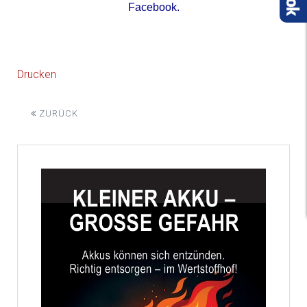
F
acebook
.
Drucken
ZURÜCK