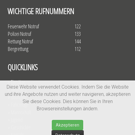
WICHTIGE RUFNUMMERN
Feuerwehr Notruf
122
Polizei Notruf
133
Rettung Notruf
144
Bergrettung
112
QUICKLINKS
» Einsätze
Diese Website verwendet Cookies. Indem Sie die Website
» Aktuelles
und ihre Angebote nutzen und weiter navigieren, akzeptieren
» Übungen
Sie diese Cookies. Dies können Sie in Ihren
» Fahrzeuge
Browsereinstellungen ändern.
» Mannschaft
» Jugend
Akzeptieren
» Geschichte
» Kontakt