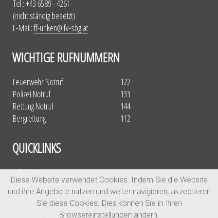
Tel.: +43 6589 - 4261
(nicht ständig besetzt)
E-Mail:
ff-unken@lfv-sbg.at
WICHTIGE RUFNUMMERN
Feuerwehr Notruf
122
Polizei Notruf
133
Rettung Notruf
144
Bergrettung
112
QUICKLINKS
» Einsätze
Diese Website verwendet Cookies. Indem Sie die Website
» Aktuelles
und ihre Angebote nutzen und weiter navigieren, akzeptieren
» Übungen
Sie diese Cookies. Dies können Sie in Ihren
» Fahrzeuge
Browsereinstellungen ändern.