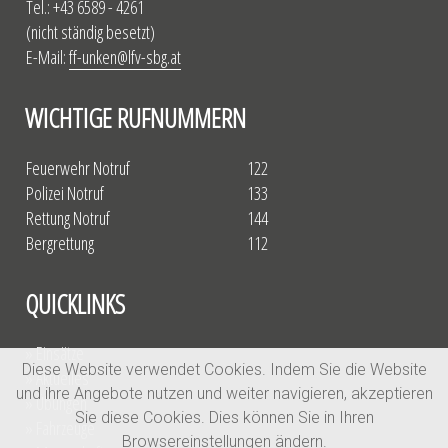
Tel.: +43 6589 - 4261
(nicht ständig besetzt)
E-Mail:
ff-unken@lfv-sbg.at
WICHTIGE RUFNUMMERN
Feuerwehr Notruf
122
Polizei Notruf
133
Rettung Notruf
144
Bergrettung
112
QUICKLINKS
» Einsätze
Diese Website verwendet Cookies. Indem Sie die Website
» Aktuelles
und ihre Angebote nutzen und weiter navigieren, akzeptieren
» Übungen
Sie diese Cookies. Dies können Sie in Ihren
» Fahrzeuge
Browsereinstellungen ändern.