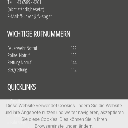
Tel.: +43 6589 - 4261
(nicht ständig besetzt)
E-Mail:
ff-unken@lfv-sbg.at
WICHTIGE RUFNUMMERN
Feuerwehr Notruf
122
Polizei Notruf
133
Rettung Notruf
144
Bergrettung
112
QUICKLINKS
» Einsätze
Diese Website verwendet Cookies. Indem Sie die Website
» Aktuelles
und ihre Angebote nutzen und weiter navigieren, akzeptieren
» Übungen
Sie diese Cookies. Dies können Sie in Ihren
» Fahrzeuge
Browsereinstellungen ändern.