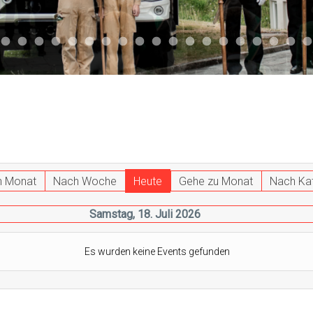
047
 011
ktuell 044
Aktuell 043
Aktuell 041
Aktuell 042
Aktuell 035
Aktuell 031
Aktuell 032
Aktuell 033
Aktuell 029
Aktuell 027
Aktuell 026
Start 013
Aktuell 024
Aktuell 019
Auto 010
Start 010
Start 002
Auto 00
Auto
h Monat
Nach Woche
Heute
Gehe zu Monat
Nach Ka
Samstag, 18. Juli 2026
Es wurden keine Events gefunden