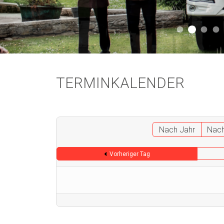
Aktuell 
Aktuell 046
Start
A
TERMINKALENDER
Nach Jahr
Nac
Vorheriger Tag