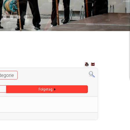
2
 009
Auto 006
Start 008
Start 005
Start 003
Start 006
tegorie
Folgetag