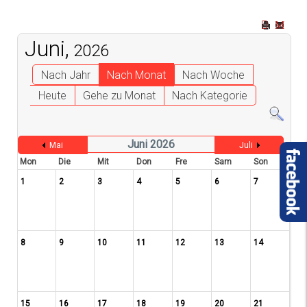
Juni,
2026
Nach Jahr
Nach Monat
Nach Woche
Heute
Gehe zu Monat
Nach Kategorie
Juni 2026
Mai
Juli
Mon
Die
Mit
Don
Fre
Sam
Son
1
2
3
4
5
6
7
8
9
10
11
12
13
14
15
16
17
18
19
20
21