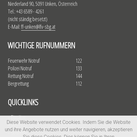
Niederland 90, 5091 Unken, Österreich
Tel.: +43 6589 - 4261
(nicht ständig besetzt)
E-Mail:
ff-unken@lfv-sbg.at
WICHTIGE RUFNUMMERN
Feuerwehr Notruf
122
Polizei Notruf
133
Rettung Notruf
144
Bergrettung
112
QUICKLINKS
» Einsätze
Diese Website verwendet Cookies. Indem Sie die Website
» Aktuelles
und ihre Angebote nutzen und weiter navigieren, akzeptieren
» Übungen
Sie diese Cookies. Dies können Sie in Ihren