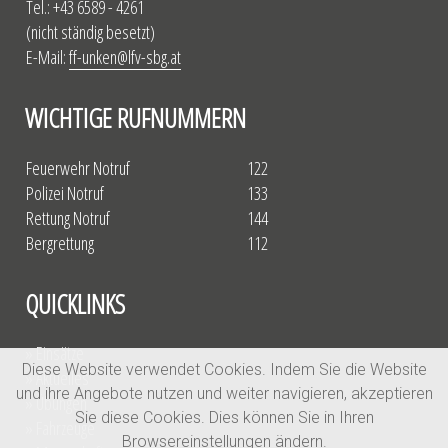
Tel.: +43 6589 - 4261
(nicht ständig besetzt)
E-Mail:
ff-unken@lfv-sbg.at
WICHTIGE RUFNUMMERN
Feuerwehr Notruf
122
Polizei Notruf
133
Rettung Notruf
144
Bergrettung
112
QUICKLINKS
» Einsätze
Diese Website verwendet Cookies. Indem Sie die Website
» Aktuelles
und ihre Angebote nutzen und weiter navigieren, akzeptieren
» Übungen
Sie diese Cookies. Dies können Sie in Ihren
» Fahrzeuge
Browsereinstellungen ändern.