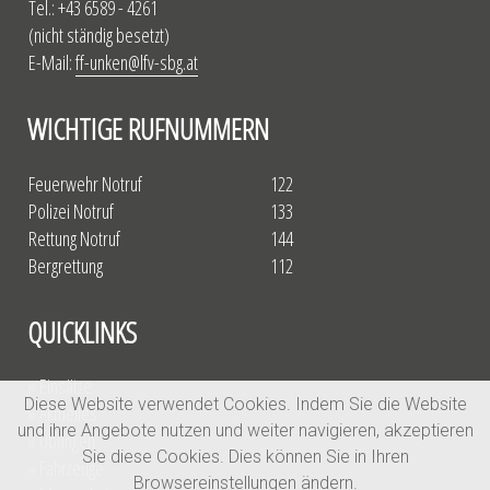
Tel.: +43 6589 - 4261
(nicht ständig besetzt)
E-Mail:
ff-unken@lfv-sbg.at
WICHTIGE RUFNUMMERN
Feuerwehr Notruf
122
Polizei Notruf
133
Rettung Notruf
144
Bergrettung
112
QUICKLINKS
» Einsätze
Diese Website verwendet Cookies. Indem Sie die Website
» Aktuelles
und ihre Angebote nutzen und weiter navigieren, akzeptieren
» Übungen
Sie diese Cookies. Dies können Sie in Ihren
» Fahrzeuge
Browsereinstellungen ändern.