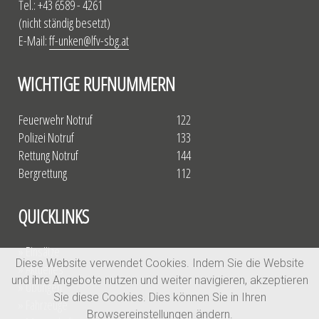
Tel.: +43 6589 - 4261
(nicht ständig besetzt)
E-Mail:
ff-unken@lfv-sbg.at
WICHTIGE RUFNUMMERN
Feuerwehr Notruf
122
Polizei Notruf
133
Rettung Notruf
144
Bergrettung
112
QUICKLINKS
» Einsätze
Diese Website verwendet Cookies. Indem Sie die Website
» Aktuelles
und ihre Angebote nutzen und weiter navigieren, akzeptieren
» Übungen
Sie diese Cookies. Dies können Sie in Ihren
» Fahrzeuge
Browsereinstellungen ändern.