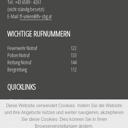
Tel.: +43 6589 - 4261
(nicht ständig besetzt)
E-Mail:
ff-unken@lfv-sbg.at
WICHTIGE RUFNUMMERN
Feuerwehr Notruf
122
Polizei Notruf
133
Rettung Notruf
144
Bergrettung
112
QUICKLINKS
» Einsätze
Diese Website verwendet Cookies. Indem Sie die Website
» Aktuelles
und ihre Angebote nutzen und weiter navigieren, akzeptieren
» Übungen
Sie diese Cookies. Dies können Sie in Ihren
» Fahrzeuge
Browsereinstellungen ändern.