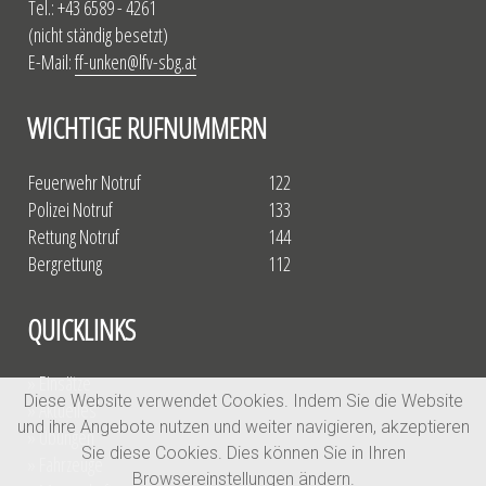
Tel.: +43 6589 - 4261
(nicht ständig besetzt)
E-Mail:
ff-unken@lfv-sbg.at
WICHTIGE RUFNUMMERN
Feuerwehr Notruf
122
Polizei Notruf
133
Rettung Notruf
144
Bergrettung
112
QUICKLINKS
» Einsätze
Diese Website verwendet Cookies. Indem Sie die Website
» Aktuelles
und ihre Angebote nutzen und weiter navigieren, akzeptieren
» Übungen
Sie diese Cookies. Dies können Sie in Ihren
» Fahrzeuge
Browsereinstellungen ändern.