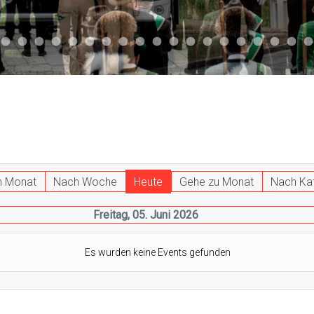
047
 011
ktuell 044
Aktuell 043
Aktuell 041
Aktuell 042
Aktuell 035
Aktuell 031
Aktuell 032
Aktuell 033
Aktuell 029
Aktuell 027
Aktuell 026
Start 013
Aktuell 024
Aktuell 019
Auto 010
Start 010
Start 002
Auto 00
Auto
h Monat
Nach Woche
Heute
Gehe zu Monat
Nach Ka
Freitag, 05. Juni 2026
Es wurden keine Events gefunden