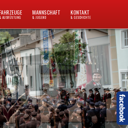
FAHRZEUGE
MANNSCHAFT
KONTAKT
& AUSRÜSTUNG
& JUGEND
& GESCHICHTE