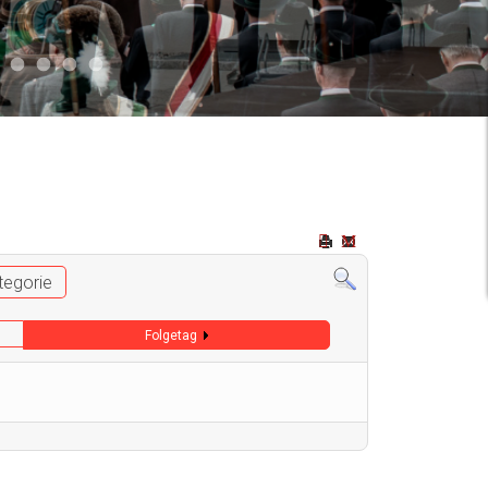
2
 009
Auto 006
Start 008
Start 005
Start 003
Start 006
tegorie
Folgetag