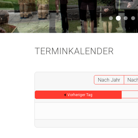
Aktuell 
Aktuell 046
Start
A
TERMINKALENDER
Nach Jahr
Nac
Vorheriger Tag