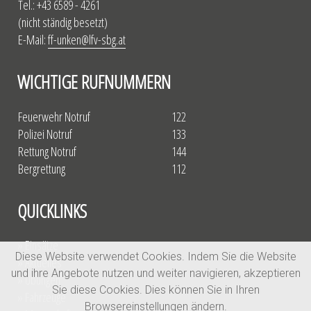
Tel.: +43 6589 - 4261
(nicht ständig besetzt)
E-Mail:
ff-unken@lfv-sbg.at
WICHTIGE RUFNUMMERN
Feuerwehr Notruf
122
Polizei Notruf
133
Rettung Notruf
144
Bergrettung
112
QUICKLINKS
» Einsätze
Diese Website verwendet Cookies. Indem Sie die Website
» Aktuelles
und ihre Angebote nutzen und weiter navigieren, akzeptieren
» Übungen
Sie diese Cookies. Dies können Sie in Ihren
» Fahrzeuge
Browsereinstellungen ändern.