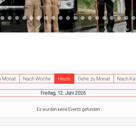
047
 011
ktuell 044
Aktuell 043
Aktuell 041
Aktuell 042
Aktuell 035
Aktuell 031
Aktuell 032
Aktuell 033
Aktuell 029
Aktuell 027
Aktuell 026
Start 013
Aktuell 024
Aktuell 019
Auto 010
Start 010
Start 002
Auto 00
Auto
h Monat
Nach Woche
Heute
Gehe zu Monat
Nach Ka
Freitag, 12. Juni 2026
Es wurden keine Events gefunden