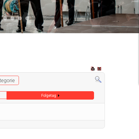
2
 009
Auto 006
Start 008
Start 005
Start 003
Start 006
tegorie
Folgetag