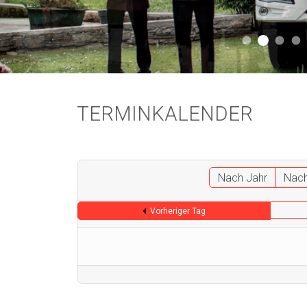
Aktuell 
Aktuell 046
Start
A
TERMINKALENDER
Nach Jahr
Nac
Vorheriger Tag