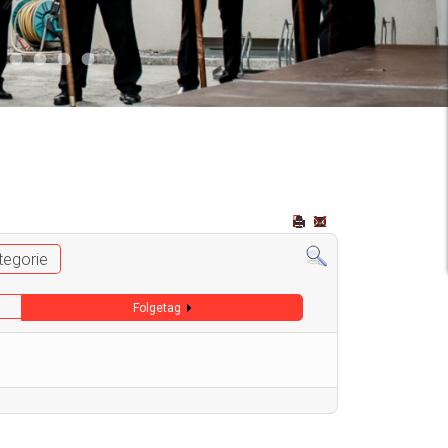
2
 009
Auto 006
Start 008
Start 005
Start 003
Start 006
tegorie
Folgetag