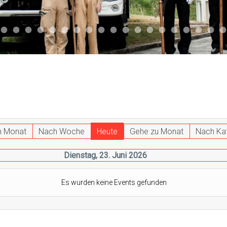
047
 011
ktuell 044
Aktuell 043
Aktuell 041
Aktuell 042
Aktuell 035
Aktuell 031
Aktuell 032
Aktuell 033
Aktuell 029
Aktuell 027
Aktuell 026
Start 013
Aktuell 024
Aktuell 019
Auto 010
Start 010
Start 002
Auto 00
Auto
h Monat
Nach Woche
Heute
Gehe zu Monat
Nach Ka
Dienstag, 23. Juni 2026
Es wurden keine Events gefunden