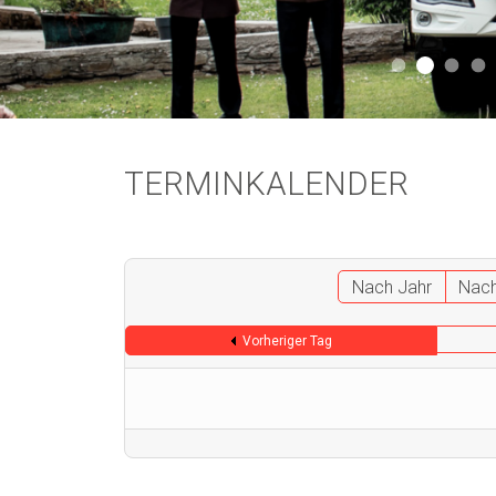
Aktuell 
Aktuell 046
Start
A
TERMINKALENDER
Nach Jahr
Nac
Vorheriger Tag