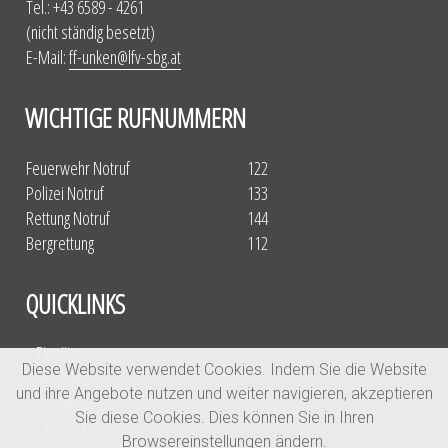
Tel.: +43 6589 - 4261
(nicht ständig besetzt)
E-Mail:
ff-unken@lfv-sbg.at
WICHTIGE RUFNUMMERN
Feuerwehr Notruf
122
Polizei Notruf
133
Rettung Notruf
144
Bergrettung
112
QUICKLINKS
» Einsätze
Diese Website verwendet Cookies. Indem Sie die Website
» Aktuelles
und ihre Angebote nutzen und weiter navigieren, akzeptieren
» Übungen
Sie diese Cookies. Dies können Sie in Ihren
» Fahrzeuge
Browsereinstellungen ändern.