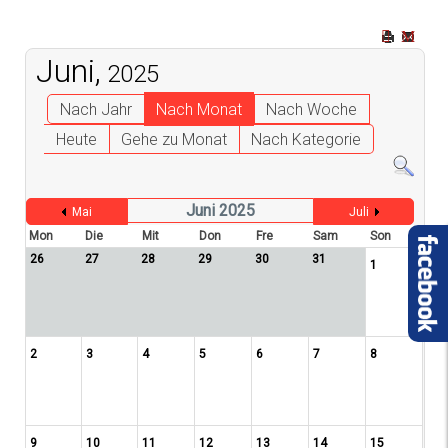
Juni,
2025
Nach Jahr
Nach Monat
Nach Woche
Heute
Gehe zu Monat
Nach Kategorie
Juni 2025
Mai
Juli
Mon
Die
Mit
Don
Fre
Sam
Son
26
27
28
29
30
31
1
2
3
4
5
6
7
8
9
10
11
12
13
14
15