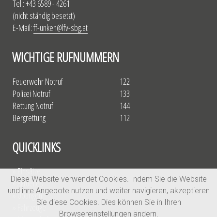
Tel.: +43 6589 - 4261
(nicht ständig besetzt)
E-Mail:
ff-unken@lfv-sbg.at
WICHTIGE RUFNUMMERN
Feuerwehr Notruf
122
Polizei Notruf
133
Rettung Notruf
144
Bergrettung
112
QUICKLINKS
» Einsätze
Diese Website verwendet Cookies. Indem Sie die Website
» Aktuelles
und ihre Angebote nutzen und weiter navigieren, akzeptieren
» Übungen
Sie diese Cookies. Dies können Sie in Ihren
» Fahrzeuge
Browsereinstellungen ändern.