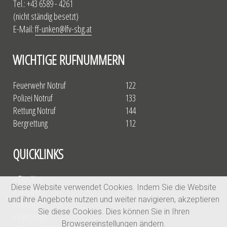
Tel.: +43 6589 - 4261
(nicht ständig besetzt)
E-Mail:
ff-unken@lfv-sbg.at
WICHTIGE RUFNUMMERN
Feuerwehr Notruf
122
Polizei Notruf
133
Rettung Notruf
144
Bergrettung
112
QUICKLINKS
» Einsätze
Diese Website verwendet Cookies. Indem Sie die Website
» Aktuelles
und ihre Angebote nutzen und weiter navigieren, akzeptieren
» Übungen
Sie diese Cookies. Dies können Sie in Ihren
» Fahrzeuge
Browsereinstellungen ändern.