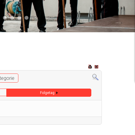
2
 009
Auto 006
Start 008
Start 005
Start 003
Start 006
tegorie
Folgetag