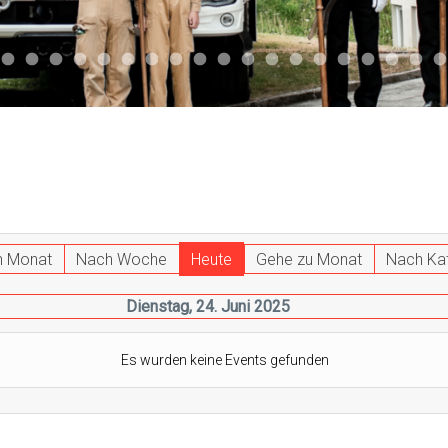
047
 011
ktuell 044
Aktuell 043
Aktuell 041
Aktuell 042
Aktuell 035
Aktuell 031
Aktuell 032
Aktuell 033
Aktuell 029
Aktuell 027
Aktuell 026
Start 013
Aktuell 024
Aktuell 019
Auto 010
Start 010
Start 002
Auto 00
Auto
h Monat
Nach Woche
Heute
Gehe zu Monat
Nach Ka
Dienstag, 24. Juni 2025
Es wurden keine Events gefunden