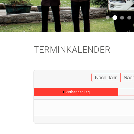
Aktuell 
Aktuell 046
Start
A
TERMINKALENDER
Nach Jahr
Nac
Vorheriger Tag