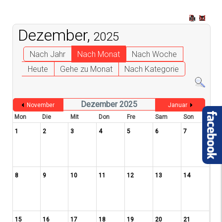
Dezember,
2025
Nach Jahr
Nach Monat
Nach Woche
Heute
Gehe zu Monat
Nach Kategorie
Dezember 2025
November
Januar
Mon
Die
Mit
Don
Fre
Sam
Son
1
2
3
4
5
6
7
8
9
10
11
12
13
14
15
16
17
18
19
20
21