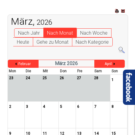
März,
2026
Nach Jahr
Nach Monat
Nach Woche
Heute
Gehe zu Monat
Nach Kategorie
März 2026
Februar
April
Mon
Die
Mit
Don
Fre
Sam
Son
23
24
25
26
27
28
1
2
3
4
5
6
7
8
9
10
11
12
13
14
15