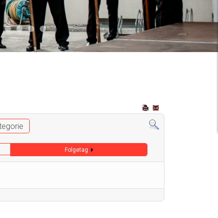
2
 009
Auto 006
Start 008
Start 005
Start 003
Start 006
tegorie
Folgetag