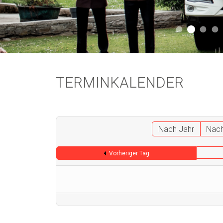
Aktuell 
Aktuell 046
Start
A
TERMINKALENDER
Nach Jahr
Nac
Vorheriger Tag