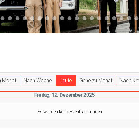
047
 011
ktuell 044
Aktuell 043
Aktuell 041
Aktuell 042
Aktuell 035
Aktuell 031
Aktuell 032
Aktuell 033
Aktuell 029
Aktuell 027
Aktuell 026
Start 013
Aktuell 024
Aktuell 019
Auto 010
Start 010
Start 002
Auto 00
Auto
h Monat
Nach Woche
Heute
Gehe zu Monat
Nach Ka
Freitag, 12. Dezember 2025
Es wurden keine Events gefunden