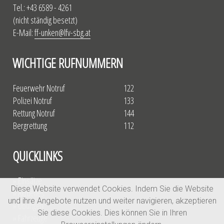
Tel.: +43 6589 - 4261
(nicht ständig besetzt)
E-Mail:
ff-unken@lfv-sbg.at
WICHTIGE RUFNUMMERN
Feuerwehr Notruf
122
Polizei Notruf
133
Rettung Notruf
144
Bergrettung
112
QUICKLINKS
» Einsätze
Diese Website verwendet Cookies. Indem Sie die Website
» Aktuelles
und ihre Angebote nutzen und weiter navigieren, akzeptieren
» Übungen
Sie diese Cookies. Dies können Sie in Ihren
» Fahrzeuge