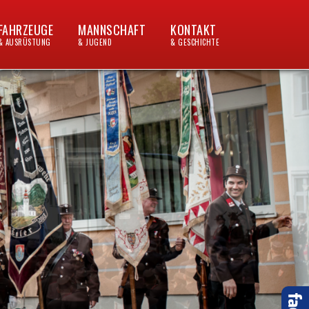
FAHRZEUGE
MANNSCHAFT
KONTAKT
& AUSRÜSTUNG
& JUGEND
& GESCHICHTE