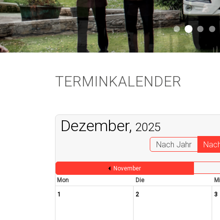
Aktuell 
Aktuell 046
Start
A
TERMINKALENDER
Dezember,
2025
Nach Jahr
Nac
November
Mon
Die
Mi
1
2
3