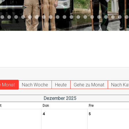
047
 011
ktuell 044
Aktuell 043
Aktuell 041
Aktuell 042
Aktuell 035
Aktuell 031
Aktuell 032
Aktuell 033
Aktuell 029
Aktuell 027
Aktuell 026
Start 013
Aktuell 024
Aktuell 019
Auto 010
Start 010
Start 002
Auto 00
Auto
h Monat
Nach Woche
Heute
Gehe zu Monat
Nach Ka
Dezember 2025
t
Don
Fre
4
5