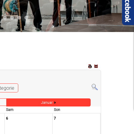
2
 009
Auto 006
Start 008
Start 005
Start 003
Start 006
tegorie
Januar
Sam
Son
6
7