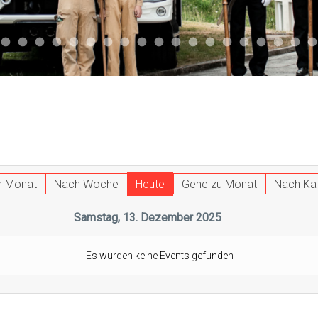
047
 011
ktuell 044
Aktuell 043
Aktuell 041
Aktuell 042
Aktuell 035
Aktuell 031
Aktuell 032
Aktuell 033
Aktuell 029
Aktuell 027
Aktuell 026
Start 013
Aktuell 024
Aktuell 019
Auto 010
Start 010
Start 002
Auto 00
Auto
h Monat
Nach Woche
Heute
Gehe zu Monat
Nach Ka
Samstag, 13. Dezember 2025
Es wurden keine Events gefunden