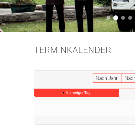
Aktuell 
Aktuell 046
Start
A
TERMINKALENDER
Nach Jahr
Nac
Vorheriger Tag