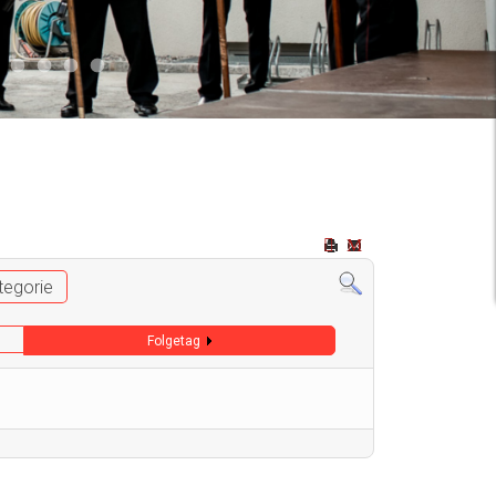
2
 009
Auto 006
Start 008
Start 005
Start 003
Start 006
tegorie
Folgetag