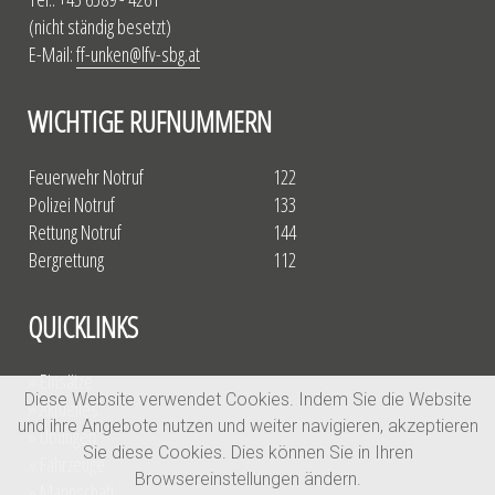
(nicht ständig besetzt)
E-Mail:
ff-unken@lfv-sbg.at
WICHTIGE RUFNUMMERN
Feuerwehr Notruf
122
Polizei Notruf
133
Rettung Notruf
144
Bergrettung
112
QUICKLINKS
» Einsätze
Diese Website verwendet Cookies. Indem Sie die Website
» Aktuelles
und ihre Angebote nutzen und weiter navigieren, akzeptieren
» Übungen
Sie diese Cookies. Dies können Sie in Ihren
» Fahrzeuge
Browsereinstellungen ändern.
» Mannschaft