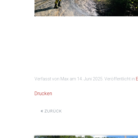
Einsatz
Verfasst von Max am
14. Juni 2025
. Veröffentlicht in
E
Drucken
ZURÜCK