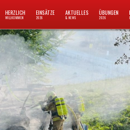
HERZLICH
EINSÄTZE
AKTUELLES
ÜBUNGEN
WILLKOMMEN
2026
& NEWS
2026