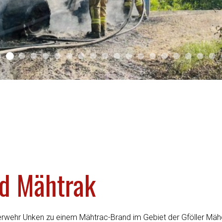
2025 03
2026 01
2025 02
2025 01
2024 04
2024 03
2024 02
2024 01
2023 03
2023 02
2023 01
2021 03
2021 01
2019 02
2019 01
Sliderfoto
2018 02
2018 
20
d Mähtrak
erwehr Unken zu einem Mähtrac-Brand im Gebiet der Gföller Mähd