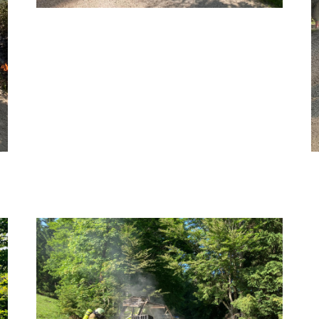
1000029957
1