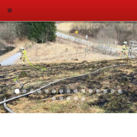
2025 03
2026 01
2025 02
2025 01
2024 04
2024 03
2024 02
2024 01
2023 03
2023 02
2023 01
2021 03
2021 01
2019 02
2019 01
Sliderfoto
2018 02
2018 03
2018 01
2016 05