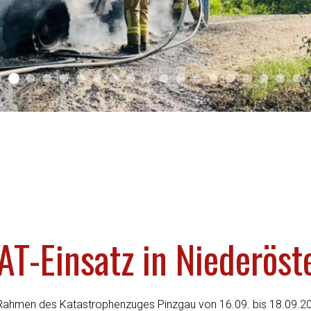
2025 03
2026 01
2025 02
2025 01
2024 04
2024 03
2024 02
2024 01
2023 03
2023 02
2023 01
2021 03
2021 01
2019 02
2019 01
Sliderfoto
2018 02
2018 
20
T-Einsatz in Niederöst
ahmen des Katastrophenzuges Pinzgau von 16.09. bis 18.09.202