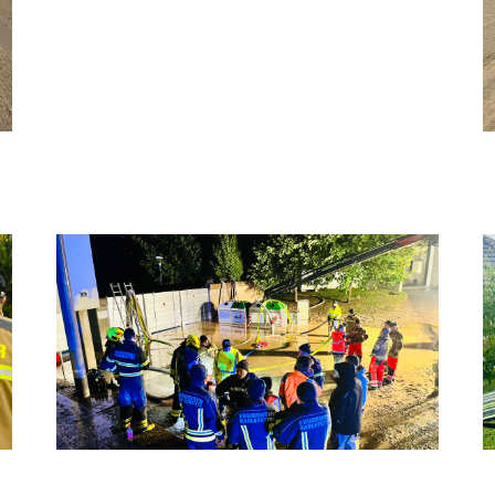
K
KAT Einsatz 4
K