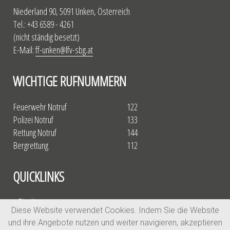
Niederland 90, 5091 Unken, Österreich
Tel.: +43 6589 - 4261
(nicht ständig besetzt)
E-Mail:
ff-unken@lfv-sbg.at
WICHTIGE RUFNUMMERN
Feuerwehr Notruf
122
Polizei Notruf
133
Rettung Notruf
144
Bergrettung
112
QUICKLINKS
» Einsätze
Diese Website verwendet Cookies. Indem Sie die Website
» Aktuelles
und ihre Angebote nutzen und weiter navigieren, akzeptieren
» Übungen