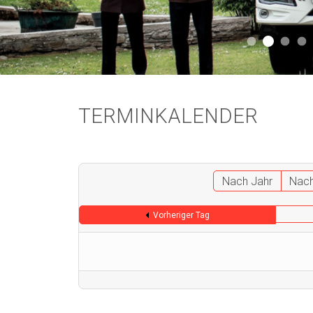
Aktuell 
Aktuell 046
Start
A
TERMINKALENDER
Nach Jahr
Nac
Vorheriger Tag