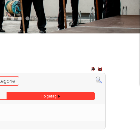
2
 009
Auto 006
Start 008
Start 005
Start 003
Start 006
tegorie
Folgetag