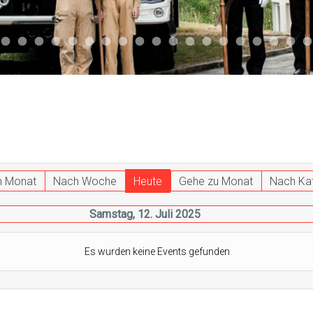
047
 011
ktuell 044
Aktuell 043
Aktuell 041
Aktuell 042
Aktuell 035
Aktuell 031
Aktuell 032
Aktuell 033
Aktuell 029
Aktuell 027
Aktuell 026
Start 013
Aktuell 024
Aktuell 019
Auto 010
Start 010
Start 002
Auto 00
Auto
h Monat
Nach Woche
Heute
Gehe zu Monat
Nach Ka
Samstag, 12. Juli 2025
Es wurden keine Events gefunden