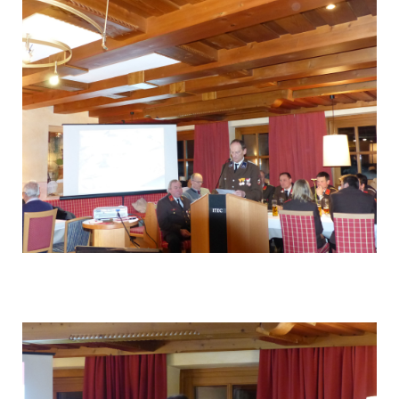
P1040552