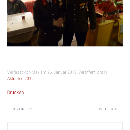
P1040596
Verfasst von Max am
26. Januar 2019
. Veröffentlicht in
Aktuelles 2019
Drucken
ZURÜCK
WEITER