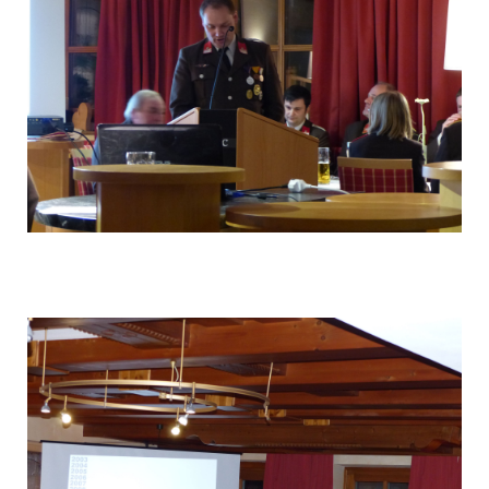
P1040561