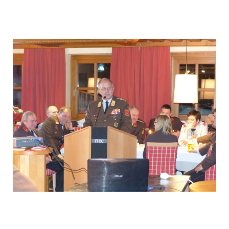
P1040580
P1040583