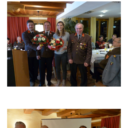
P1040576