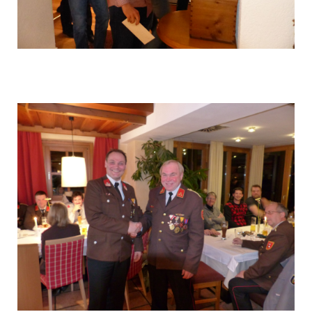
P1040573