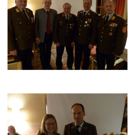
P1040592