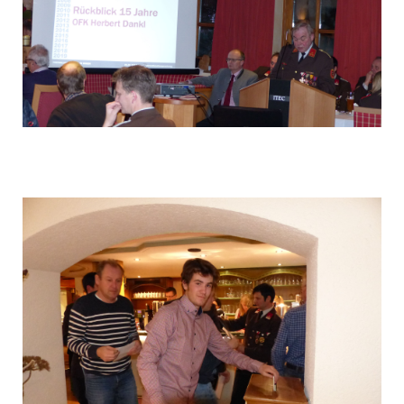
P1040571