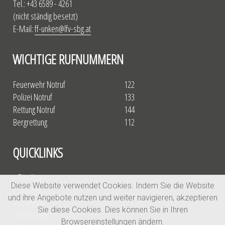
Tel.: +43 6589 - 4261
(nicht ständig besetzt)
E-Mail:
ff-unken@lfv-sbg.at
WICHTIGE RUFNUMMERN
Feuerwehr Notruf
122
Polizei Notruf
133
Rettung Notruf
144
Bergrettung
112
QUICKLINKS
» Einsätze
Diese Website verwendet Cookies. Indem Sie die Website
» Aktuelles
und ihre Angebote nutzen und weiter navigieren, akzeptieren
» Übungen
Sie diese Cookies. Dies können Sie in Ihren
» Fahrzeuge
Browsereinstellungen ändern.