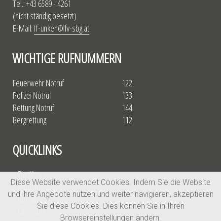
Tel.: +43 6589 - 4261
(nicht ständig besetzt)
E-Mail:
ff-unken@lfv-sbg.at
WICHTIGE RUFNUMMERN
Feuerwehr Notruf
122
Polizei Notruf
133
Rettung Notruf
144
Bergrettung
112
QUICKLINKS
» Einsätze
Diese Website verwendet Cookies. Indem Sie die Website
» Aktuelles
und ihre Angebote nutzen und weiter navigieren, akzeptieren
» Übungen
Sie diese Cookies. Dies können Sie in Ihren
» Fahrzeuge
Browsereinstellungen ändern.