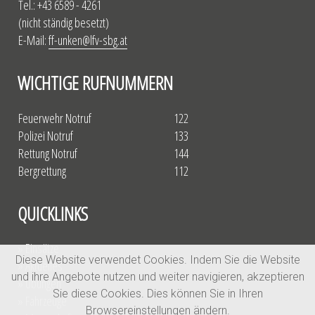
Tel.: +43 6589 - 4261
(nicht ständig besetzt)
E-Mail:
ff-unken@lfv-sbg.at
WICHTIGE RUFNUMMERN
Feuerwehr Notruf
122
Polizei Notruf
133
Rettung Notruf
144
Bergrettung
112
QUICKLINKS
» Einsätze
Diese Website verwendet Cookies. Indem Sie die Website
» Aktuelles
und ihre Angebote nutzen und weiter navigieren, akzeptieren
» Übungen
Sie diese Cookies. Dies können Sie in Ihren
» Fahrzeuge
Browsereinstellungen ändern.