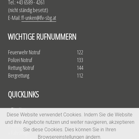
Tel.: +43 6589 - 4261
(nicht ständig besetzt)
E-Mail:
ff-unken@lfv-sbg.at
WICHTIGE RUFNUMMERN
Feuerwehr Notruf
122
Polizei Notruf
133
Rettung Notruf
144
Bergrettung
112
QUICKLINKS
» Einsätze
Diese Website verwendet Cookies. Indem Sie die Website
» Aktuelles
und ihre Angebote nutzen und weiter navigieren, akzeptieren
» Übungen
Sie diese Cookies. Dies können Sie in Ihren
» Fahrzeuge
Browsereinstellungen ändern.