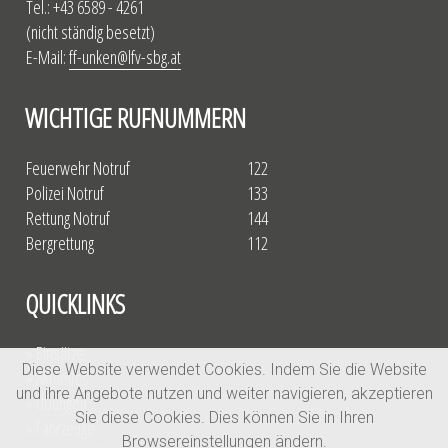
Tel.: +43 6589 - 4261
(nicht ständig besetzt)
E-Mail:
ff-unken@lfv-sbg.at
WICHTIGE RUFNUMMERN
Feuerwehr Notruf
122
Polizei Notruf
133
Rettung Notruf
144
Bergrettung
112
QUICKLINKS
» Einsätze
Diese Website verwendet Cookies. Indem Sie die Website
» Aktuelles
und ihre Angebote nutzen und weiter navigieren, akzeptieren
» Übungen
Sie diese Cookies. Dies können Sie in Ihren
» Fahrzeuge
Browsereinstellungen ändern.